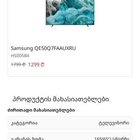
Samsung QE50Q7FAAUXRU
S
HS00584
H
1299
₾
1
1799
₾
პროდუქტის მახასიათებლები
ძირითადი მახასიათებლები
კატეგორია
ტელევიზორი
ეკრანის ზომა
165(65") სმ/ინჩი