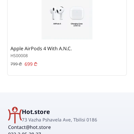
Apple AirPods 4 With A.N.C.
S
HS00008
H
699
₾
799
₾
1
Hot.store
73 Vazha Pshavela Ave, Tbilisi 0186
Contact@hot.store