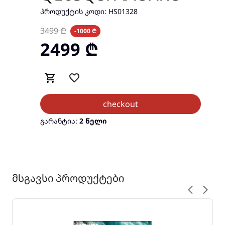
ᲞᲠᲝᲓᲣᲥᲢᲘᲡ ᲙᲝᲓᲘ:
HS01328
3499
₾
-1000 ₾
2499
₾
checkout
გარანტია:
2 წელი
მსგავსი პროდუქტები