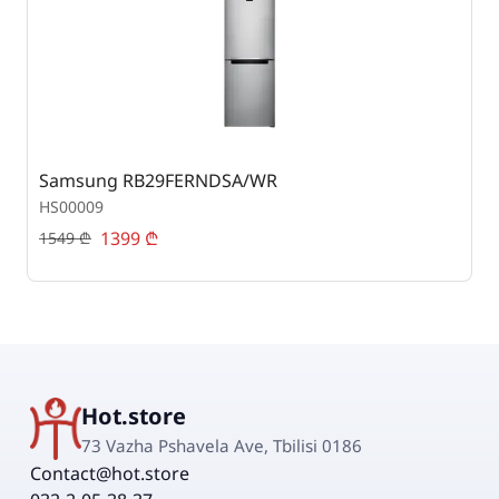
Samsung RB29FERNDSA/WR
S
HS00009
H
1399
₾
1549
₾
4
Hot.store
73 Vazha Pshavela Ave, Tbilisi 0186
Contact@hot.store