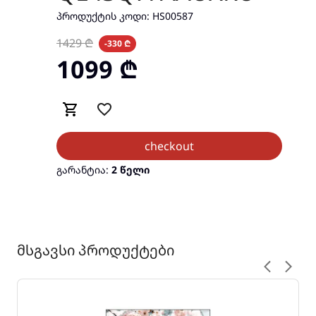
ᲞᲠᲝᲓᲣᲥᲢᲘᲡ ᲙᲝᲓᲘ:
HS00587
1429
₾
-330 ₾
1099
₾
checkout
გარანტია:
2 წელი
მსგავსი პროდუქტები