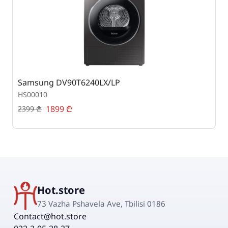
Samsung DV90T6240LX/LP
S
HS00010
H
1899
₾
2399
₾
1
Hot.store
73 Vazha Pshavela Ave, Tbilisi 0186
Contact@hot.store