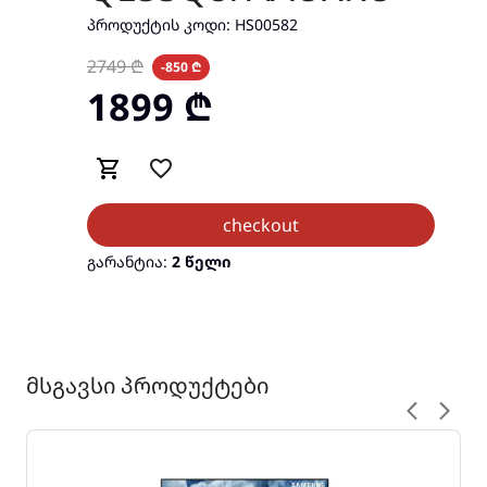
ᲞᲠᲝᲓᲣᲥᲢᲘᲡ ᲙᲝᲓᲘ:
HS00582
2749
₾
-850 ₾
1899
₾
checkout
გარანტია:
2 წელი
მსგავსი პროდუქტები