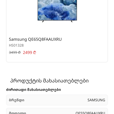
Samsung QE65Q8FAAUXRU
S
HS01328
H
2499
₾
3499
₾
5
პროდუქტის მახასიათებლები
ძირითადი მახასიათებლები
ბრენდი
SAMSUNG
მოდელი
QE55Q8FAAUXRU