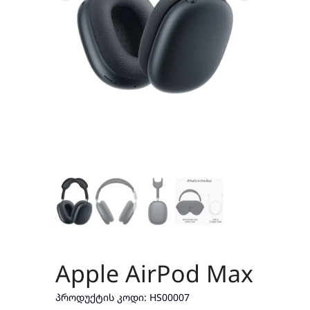
Apple AirPod Max
ᲞᲠᲝᲓᲣᲥᲢᲘᲡ ᲙᲝᲓᲘ:
HS00007