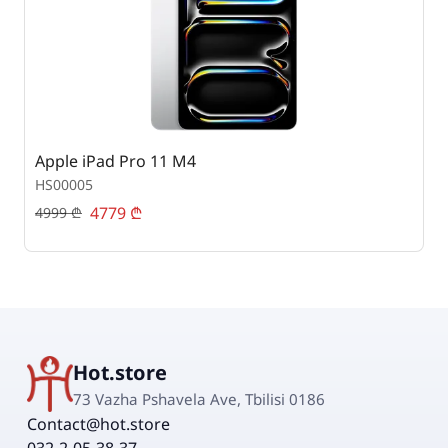
Apple iPad Pro 11 M4
S
HS00005
H
4779
₾
4999
₾
4
Hot.store
73 Vazha Pshavela Ave, Tbilisi 0186
Contact@hot.store