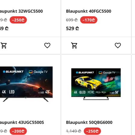
laupunkt 32WGC5500
Blaupunkt 40FGC5500
99
₾
699
₾
–250₾
–170₾
49
₾
529
₾
laupunkt 43UGC5500S
Blaupunkt 50QBG6000
99
₾
1,149
₾
–200₾
–250₾