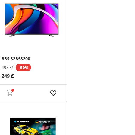
BBS 32BS8200
498
₾
–50%
249
₾