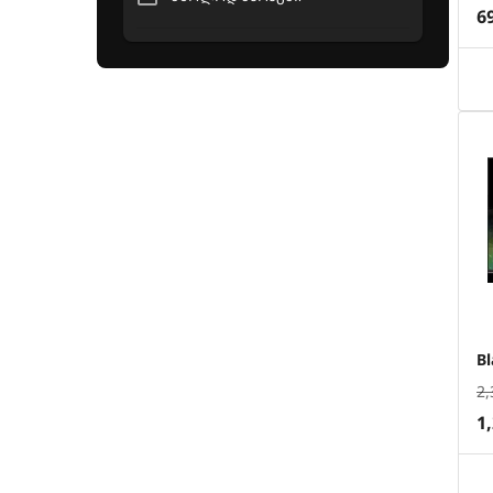
6
B
2,
1