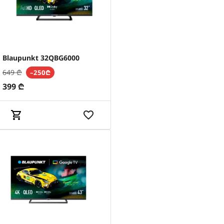
Blaupunkt 32QBG6000
649
₾
–250₾
399
₾