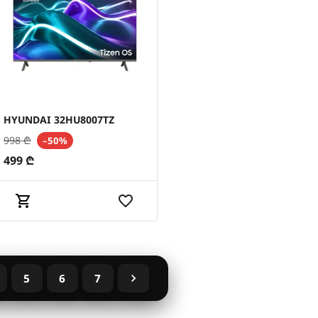
HYUNDAI 32HU8007TZ
998
₾
–50%
499
₾
5
6
7