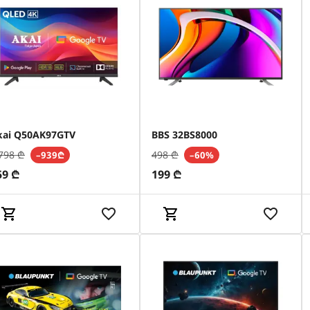
kai Q50AK97GTV
BBS 32BS8000
798
₾
498
₾
–939₾
–60%
59
₾
199
₾