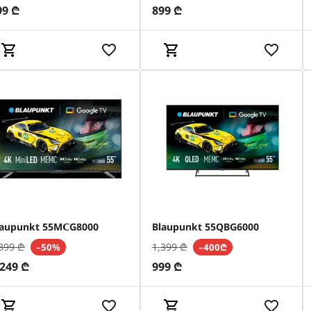
99
₾
899
₾
laupunkt 55MСG8000
Blaupunkt 55QBG6000
399
₾
1,399
₾
–50%
–400₾
,249
₾
999
₾