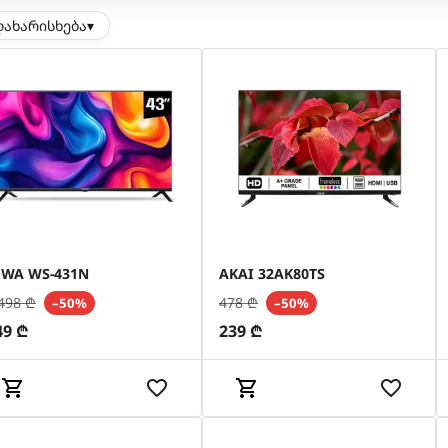
დახარისხება
▾
IWA WS-431N
AKAI 32AK80TS
498
₾
478
₾
–50%
–50%
49
₾
239
₾