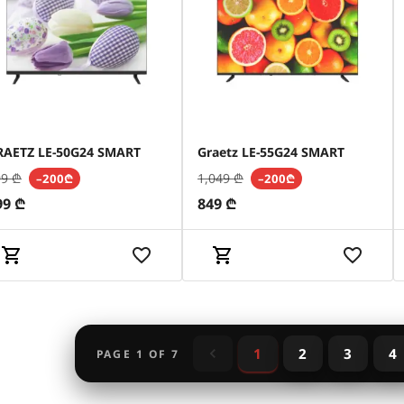
RAETZ LE-50G24 SMART
Graetz LE-55G24 SMART
99
₾
1,049
₾
–200₾
–200₾
99
₾
849
₾
1
2
3
4
PAGE
1
OF
7