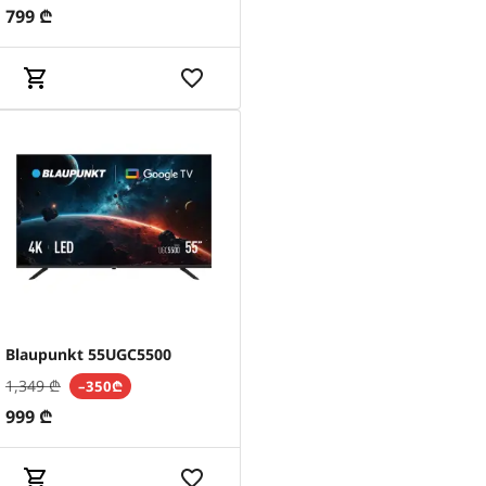
799
₾
Blaupunkt 55UGC5500
1,349
₾
–350₾
999
₾