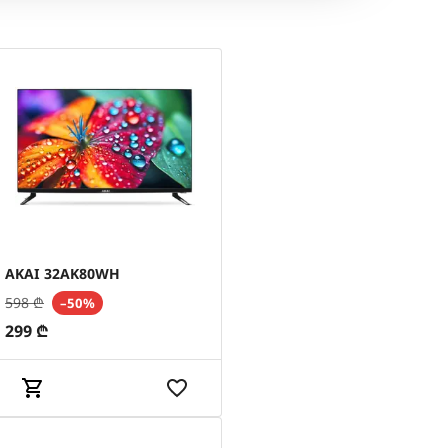
AKAI 32AK80WH
598
₾
–50%
299
₾