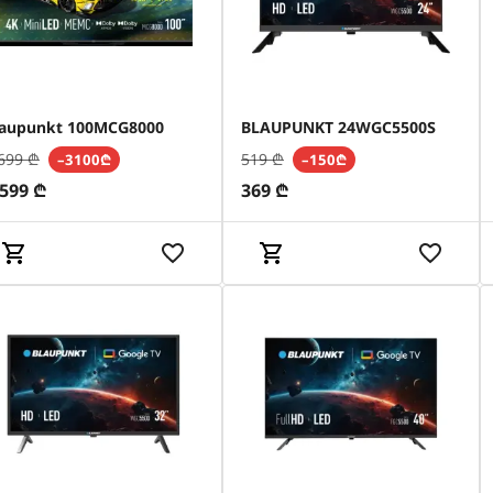
laupunkt 100MCG8000
BLAUPUNKT 24WGC5500S
699
₾
519
₾
–3100₾
–150₾
,599
₾
369
₾