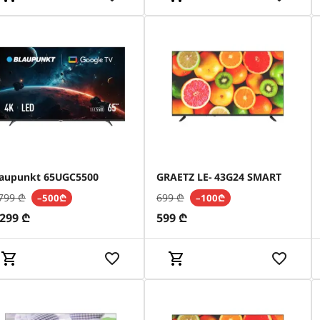
laupunkt 65UGC5500
GRAETZ LE- 43G24 SMART
799
₾
699
₾
–500₾
–100₾
,299
₾
599
₾