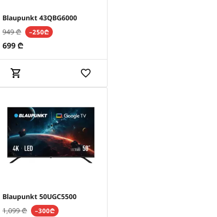
Blaupunkt 43QBG6000
949
₾
–250₾
699
₾
Blaupunkt 50UGC5500
1,099
₾
–300₾