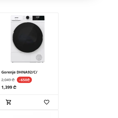
Gorenje DHNA92/C/
2,049
₾
–650₾
1,399
₾