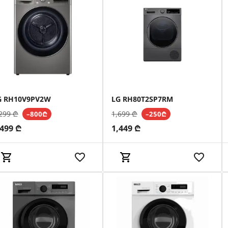
G RH10V9PV2W
LG RH80T2SP7RM
299
₾
1,699
₾
–800₾
–250₾
,499
₾
1,449
₾