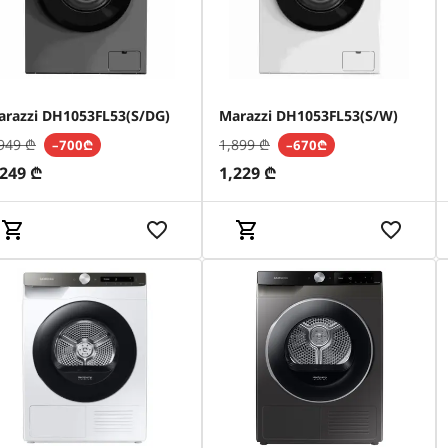
arazzi DH1053FL53(S/DG)
Marazzi DH1053FL53(S/W)
949
₾
1,899
₾
–700₾
–670₾
,249
₾
1,229
₾