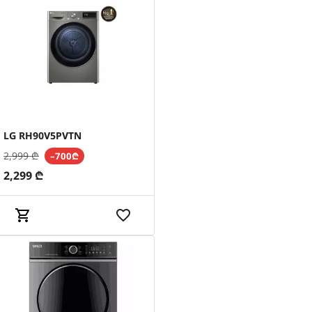
LG RH90V5PVTN
2,999
₾
–700₾
2,299
₾