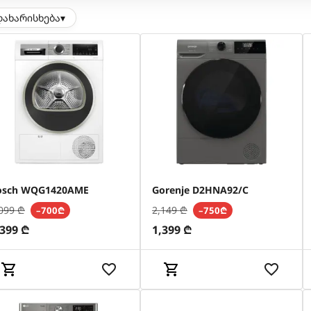
დახარისხება
▾
osch WQG1420AME
Gorenje D2HNA92/C
099
₾
2,149
₾
–700₾
–750₾
,399
₾
1,399
₾