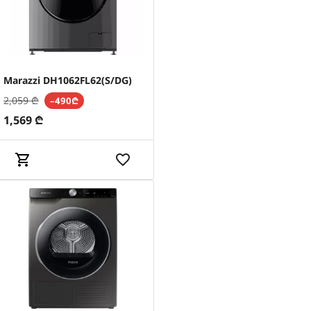
Marazzi DH1062FL62(S/DG)
2,059
₾
–490₾
1,569
₾