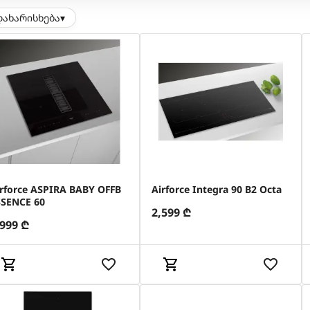
დახარისხება
▾
irforce ASPIRA BABY OFFB
Airforce Integra 90 B2 Octa
SSENCE 60
2,599
₾
,999
₾