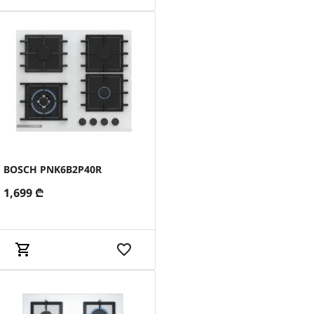
BOSCH PNK6B2P40R
1,699
₾