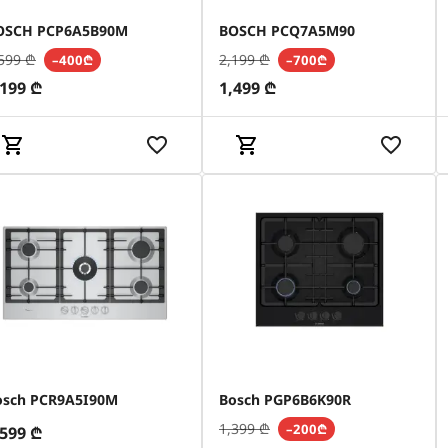
OSCH PCP6A5B90M
BOSCH PCQ7A5M90
599
₾
2,199
₾
–400₾
–700₾
,199
₾
1,499
₾
osch PCR9A5I90M
Bosch PGP6B6K90R
1,399
₾
–200₾
,599
₾