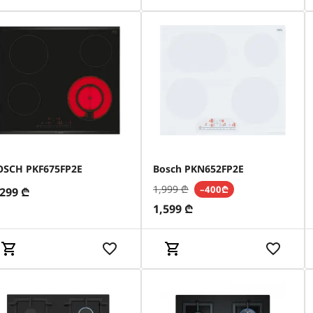
OSCH PKF675FP2E
Bosch PKN652FP2E
1,999
₾
–400₾
,299
₾
1,599
₾