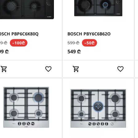
OSCH PBP6C6K80Q
BOSCH PBY6C6B62O
99
₾
599
₾
–100₾
–50₾
99
₾
549
₾