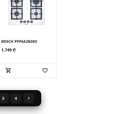
BOSCH PPP6A2B20O
1,749
₾
3
4