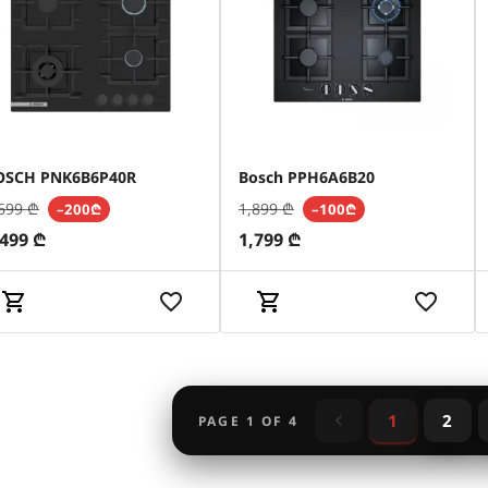
OSCH PNK6B6P40R
Bosch PPH6A6B20
699
₾
1,899
₾
–200₾
–100₾
,499
₾
1,799
₾
1
2
PAGE
1
OF
4