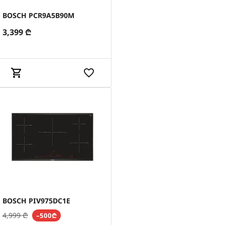
BOSCH PCR9A5B90M
3,399
₾
BOSCH PIV975DC1E
4,999
₾
–500₾