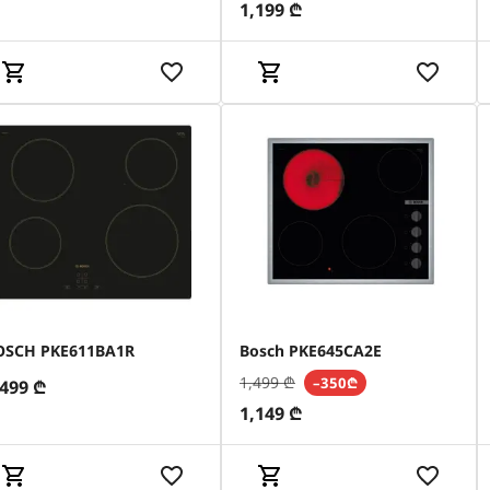
1,199
₾
OSCH PKE611BA1R
Bosch PKE645CA2E
1,499
₾
–350₾
,499
₾
1,149
₾