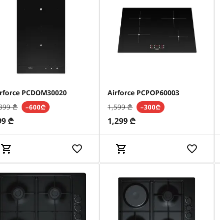
irforce PCDOM30020
Airforce PCPOP60003
399
₾
1,599
₾
–600₾
–300₾
99
₾
1,299
₾