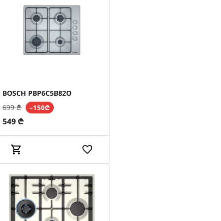
BOSCH PBP6C5B82O
699
₾
–150₾
549
₾