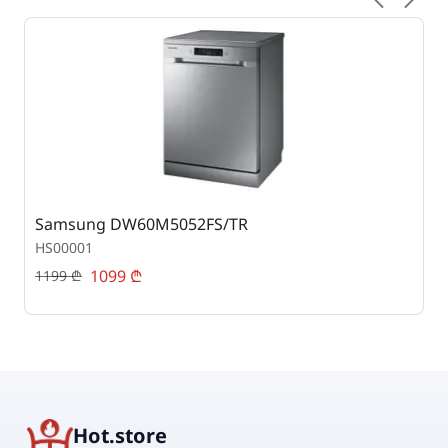
Samsung DW60M5052FS/TR
A
HS00001
H
1099
₾
1199
₾
4
Hot.store