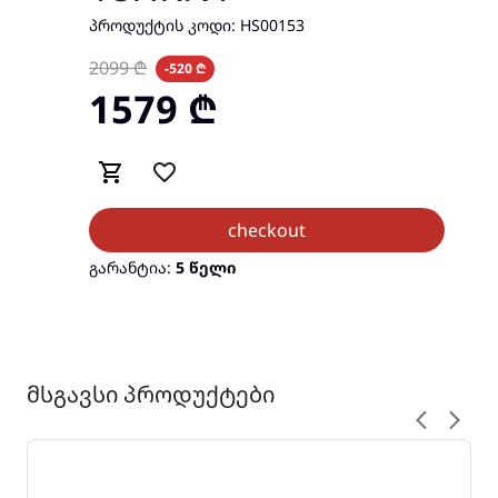
ᲞᲠᲝᲓᲣᲥᲢᲘᲡ ᲙᲝᲓᲘ:
HS00153
2099
₾
-520 ₾
1579
₾
checkout
გარანტია:
5 წელი
მსგავსი პროდუქტები