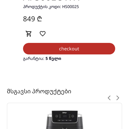
ᲞᲠᲝᲓᲣᲥᲢᲘᲡ ᲙᲝᲓᲘ:
HS00025
849
₾
checkout
გარანტია:
5 წელი
მსგავსი პროდუქტები