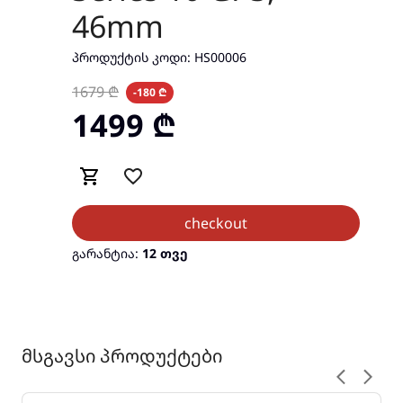
46mm
ᲞᲠᲝᲓᲣᲥᲢᲘᲡ ᲙᲝᲓᲘ:
HS00006
1679
₾
-180 ₾
1499
₾
checkout
გარანტია:
12 თვე
მსგავსი პროდუქტები