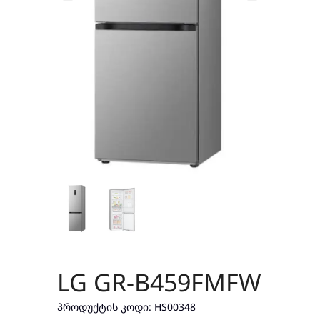
LG GR-B459FMFW
ᲞᲠᲝᲓᲣᲥᲢᲘᲡ ᲙᲝᲓᲘ:
HS00348