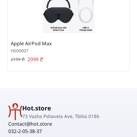
Apple AirPod Max
A
HS00007
H
2099
₾
2199
₾
1
Hot.store
73 Vazha Pshavela Ave, Tbilisi 0186
Contact@hot.store
032-2-05-38-37