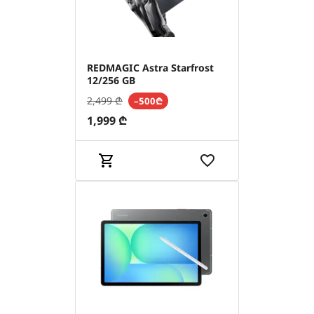
REDMAGIC Astra Starfrost
12/256 GB
2,499
₾
–500₾
1,999
₾