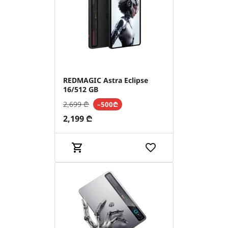
REDMAGIC Astra Eclipse
16/512 GB
2,699
₾
–500₾
2,199
₾