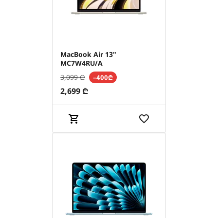
MacBook Air 13"
MC7W4RU/A
3,099
₾
–400₾
2,699
₾