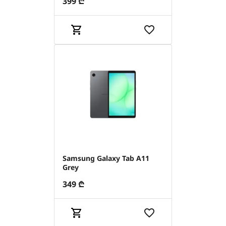
399
₾
Samsung Galaxy Tab A11
Grey
349
₾