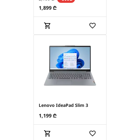
1,899
₾
Lenovo IdeaPad Slim 3
1,199
₾