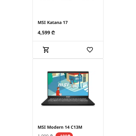
MSI Katana 17
4,599
₾
MSI Modern 14 C13M
1,999
₾
–100₾