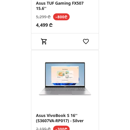
Asus TUF Gaming FX507
15.6''
5,299
₾
–800₾
4,499
₾
Asus VivoBook S 16''
(S3607VA-RP017) - Silver
2,199
₾
–300₾