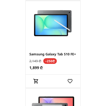
Samsung Galaxy Tab S10 FE+
2,149
₾
–250₾
1,899
₾