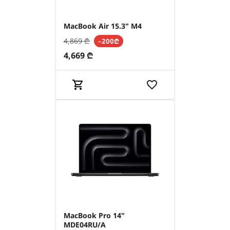
MacBook Air 15.3" M4
4,869
₾
–200₾
4,669
₾
MacBook Pro 14"
MDE04RU/A