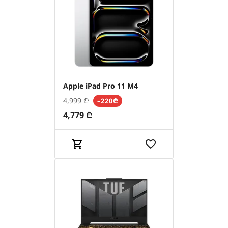
Apple iPad Pro 11 M4
4,999
₾
–220₾
4,779
₾