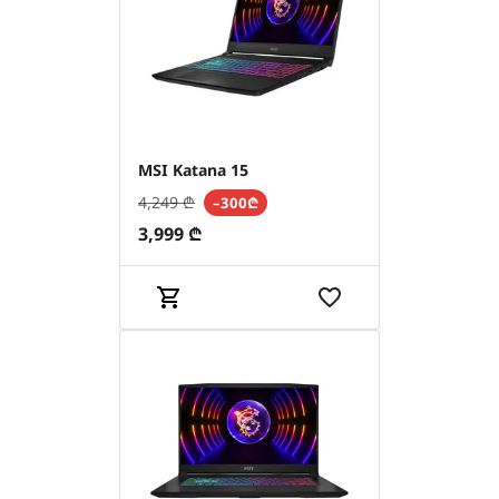
MSI Katana 15
4,249
₾
–300₾
3,999
₾