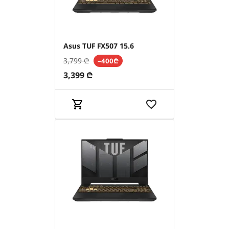
Asus TUF FX507 15.6
3,799
₾
–400₾
3,399
₾