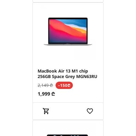
MacBook Air 13 M1 chip
256GB Space Grey MGN63RU
2,149
₾
–150₾
1,999
₾