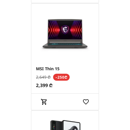
MSI Thin 15
2,649
₾
–250₾
2,399
₾