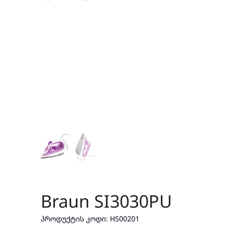
Braun SI3030PU
ᲞᲠᲝᲓᲣᲥᲢᲘᲡ ᲙᲝᲓᲘ:
HS00201