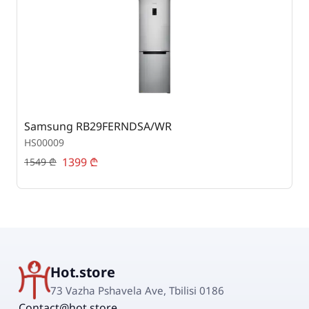
Samsung RB29FERNDSA/WR
A
HS00009
H
1399
₾
1549
₾
1
Hot.store
73 Vazha Pshavela Ave, Tbilisi 0186
Contact@hot.store